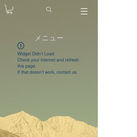
メニュー
Widget Didn’t Load
Check your internet and refresh
this page.
If that doesn’t work, contact us.