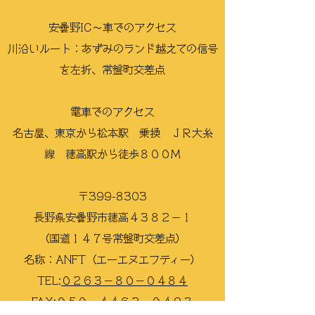
安曇野IC〜
車でのアクセス
川沿いルート：あずみのランド越えての信号
を左折、常盤町交差点
電車での
アクセス
名古屋、東京から松本駅 乗換 ＪＲ大糸
線 穂高駅から徒歩８００M
〒399-8303
長野県安曇野市穂高４３８２−１
（国道１４７号常盤町交差点）
名称：ANFT（エーエヌエフティー）
TEL:​
０２６３−８０−０４８４
FAX:
​０５０−４４６２−０４９３