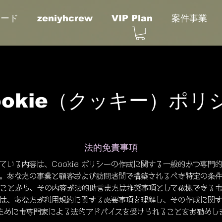
ボード
zeniyhcrew
VIP Plan
案件事業
ookie（クッキー）ポリ
法的免責事項
ている内容は、Cookie ポリシーの作成に関する一般的かつ専門
。あなたの事業と顧客および訪問者間で構築されるべき特定の条
いことから、その内容が法的助言または推奨事項として依拠できるも
は、あなたが利用規約に関する必要事項を理解し、その作成に関
ためにも専門家による法的アドバイスを受けられることをお勧めし