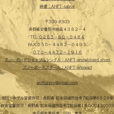
映像：ANFT-savor
〒399-8303
長野県安曇野市穂高４３８２−４
TEL:
​０２６３−８０−０４８４
FAX:
​０５０−４４６２−０４９３
​０７０−４４７２−１９１６
スノーボードショップ&レンタル：ANFT-snowboard shop
スノーボードスクール：ANFT-snowad
anftshiro@gmail.com
旅館・ホテル営業許可：長野県 松本保健所指令7松保第65-28号
飲食営業許可：長野県 松本保健所指令7松保第1号の09430003
食品衛生責任者：川田 隼風