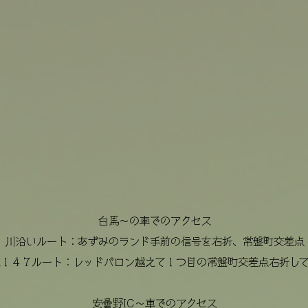
白馬〜の車でのアクセス
川沿いルート：あずみのランド手前の信号を右折、常盤町交差点
道１４７ルート：レッドバロン越えて１つ目の常盤町交差点右折し
安曇野IC〜
車でのアクセス