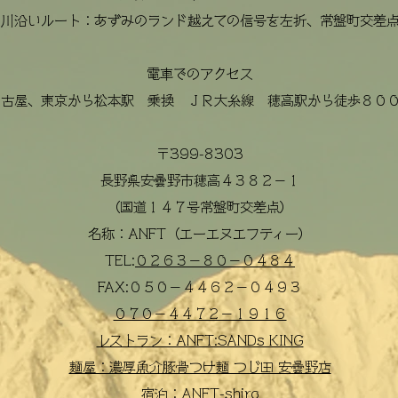
川沿いルート：あずみのランド越えての信号を左折、常盤町交差
電車での
アクセス
名古屋、東京から松本駅 乗換 ＪＲ大糸線 穂高駅から徒歩８０
〒399-8303
長野県安曇野市穂高４３８２−１
（国道１４７号常盤町交差点）
名称：ANFT（エーエヌエフティー）
TEL:​
０２６３−８０−０４８４
FAX:
​０５０−４４６２−０４９３
０７０−４４７２−１９１６
レストラン：ANFT:SANDs KING
麺屋：濃厚魚介豚骨つけ麺 つじ田 安曇野店
宿泊：ANFT-shiro