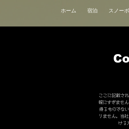
ホーム
宿泊
スノー
C
ここに記載され
報にすぎません
得るものでな
りません。当社
ける