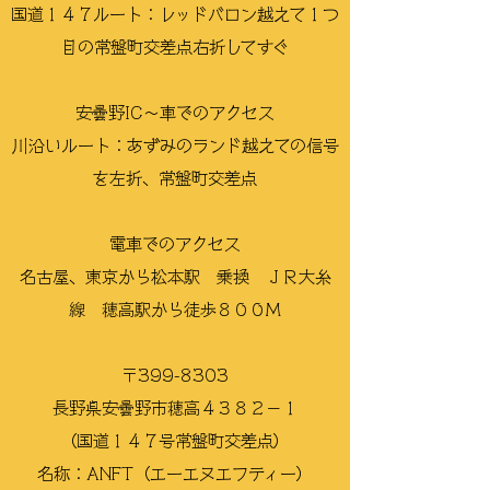
国道１４７ルート：レッドバロン越えて１つ
目の常盤町交差点右折してすぐ
安曇野IC〜
車でのアクセス
川沿いルート：あずみのランド越えての信号
を左折、常盤町交差点
電車での
アクセス
名古屋、東京から松本駅 乗換 ＪＲ大糸
線 穂高駅から徒歩８００M
〒399-8303
長野県安曇野市穂高４３８２−１
（国道１４７号常盤町交差点）
名称：ANFT（エーエヌエフティー）