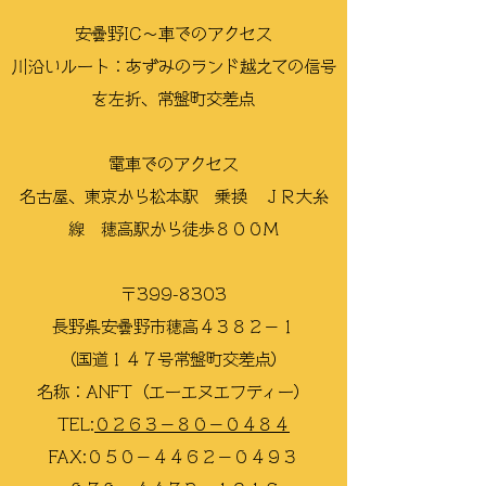
安曇野IC〜
車でのアクセス
川沿いルート：あずみのランド越えての信号
を左折、常盤町交差点
電車での
アクセス
名古屋、東京から松本駅 乗換 ＪＲ大糸
線 穂高駅から徒歩８００M
〒399-8303
長野県安曇野市穂高４３８２−１
（国道１４７号常盤町交差点）
名称：ANFT（エーエヌエフティー）
TEL:​
０２６３−８０−０４８４
FAX:
​０５０−４４６２−０４９３