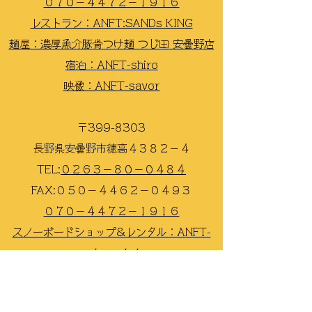
０７０−４４７２−１９１６
レストラン：ANFT:SANDs KING
麺屋：濃厚魚介豚骨つけ麺 つじ田 安曇野店
宿泊：ANFT-shiro
映像：ANFT-savor
〒399-8303
長野県安曇野市穂高４３８２−４
TEL:
​０２６３−８０−０４８４
FAX:
​０５０−４４６２−０４９３
​０７０−４４７２−１９１６
スノーボードショップ&レンタル：ANFT-
snowboard shop
スノーボードスクール：ANFT-snowad